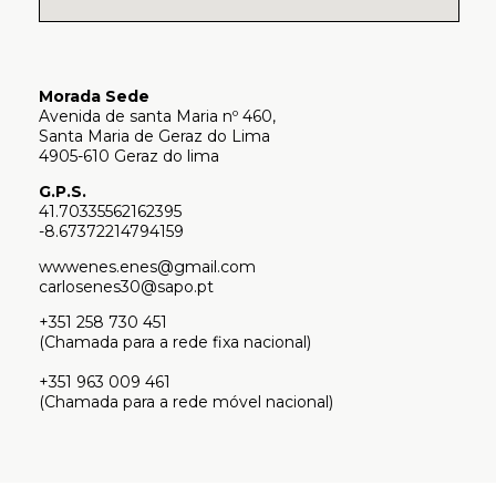
Morada Sede
Avenida de santa Maria nº 460,
Santa Maria de Geraz do Lima
4905-610 Geraz do lima
G.P.S.
41.70335562162395
-8.67372214794159
wwwenes.enes@gmail.com
carlosenes30@sapo.pt
+351 258 730 451
(Chamada para a rede fixa nacional)
+351 963 009 461
(Chamada para a rede móvel nacional)